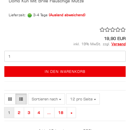
Domo Kun Mit Brille Flauschige Mütze
Lieferzeit:
3-4 Tage
(Ausland abweichend)
19,90 EUR
inkl. 19% MwSt. zzgl.
Versand
IN DEN WARENKORB
Sortieren nach
pro Seite
Sortieren nach
12 pro Seite
1
2
3
4
...
18
»