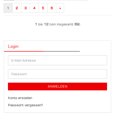
1
2
3
4
5
6
»
1
bis
12
(von insgesamt
69
)
Login
E-
Mail-
Adresse
Passwort
ANMELDEN
Konto erstellen
Passwort vergessen?