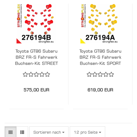
Toyota GT86 Subaru
Toyota GT86 Subaru
BRZ FR-S Fahrwerk
BRZ FR-S Fahrwerk
Buchsen-Kit STREET
Buchsen-Kit SPORT
Komplett
Komplett
STRONGFLEX PU
STRONGFLEX PU
276194B
276194A
575,00 EUR
619,00 EUR
Sortieren nach
pro Seite
Sortieren nach
12 pro Seite