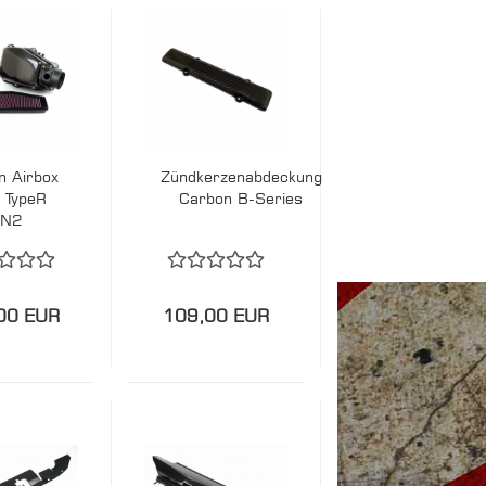
n Airbox
Zündkerzenabdeckung
c TypeR
Carbon B-Series
FN2
00 EUR
109,00 EUR