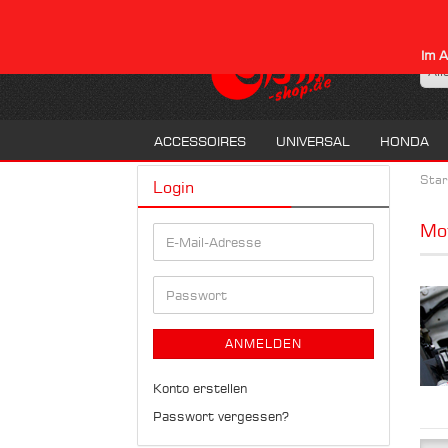
Im A
All
ACCESSOIRES
UNIVERSAL
HONDA
Star
Login
Mo
E-
Mail-
Adresse
Passwort
ANMELDEN
Konto erstellen
Passwort vergessen?