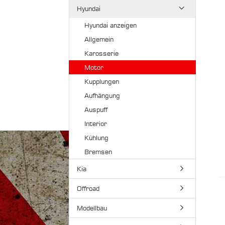
Hyundai
Hyundai anzeigen
Allgemein
Karosserie
Motor
Kupplungen
Aufhängung
Auspuff
Interior
Kühlung
Bremsen
Kia
Offroad
Modellbau