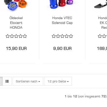
Öldeckel
Honda VTEC
Hond
Eloxiert
Solenoid Cap
EK 
HONDA
Rad
NISSAN
Cooli
SUZUKI
15,90 EUR
9,90 EUR
169,
Sortieren nach
pro Seite
Sortieren nach
12 pro Seite
1
bis
12
(von insgesamt
72
)