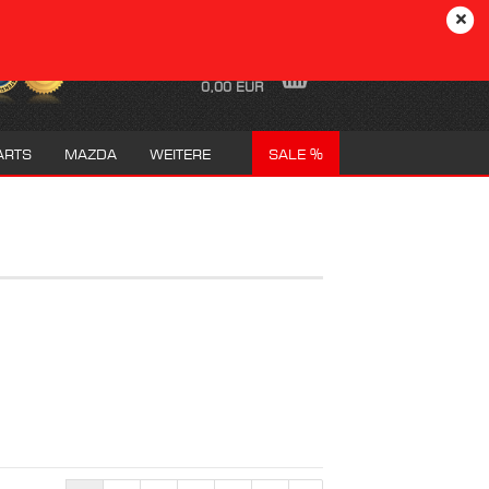
DE
Login
Merkzettel
Ihr Warenkorb
0,00 EUR
ARTS
MAZDA
WEITERE
SALE %