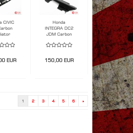
a CIVIC
Honda
Carbon
INTEGRA DC2
iator
JDM Carbon
ng Panel
Radiator
Cooling Panel
00 EUR
150,00 EUR
1
2
3
4
5
6
»