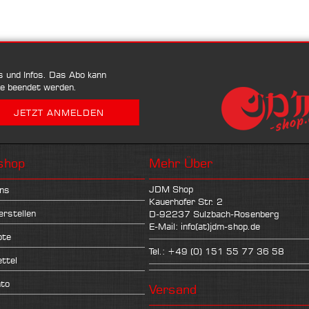
ps und Infos. Das Abo kann
se beendet werden.
shop
Mehr Über
JDM Shop
ns
Kauerhofer Str. 2
erstellen
D-92237 Sulzbach-Rosenberg
E-Mail: info(at)jdm-shop.de
ote
Tel.: +49 (0) 151 55 77 36 58
ttel
nto
Versand