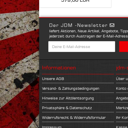
579,00 EUR
Der JDM -Newsletter
liefert Aktionen, Neue Artikel, Angebote, Tip
jederzeit durch Austragen der E-Mail-Adres
Informationen
jdm-
Unsere AGB
Über u
Versand- & Zahlungsbedingungen
Konto 
Hinweise zur Altölentsorgung
Angeb
Privatsphäre & Datenschutz
Merkze
Widerrufsrecht & Widerrufsformular
Ihr Ko
Impressum
Kasse