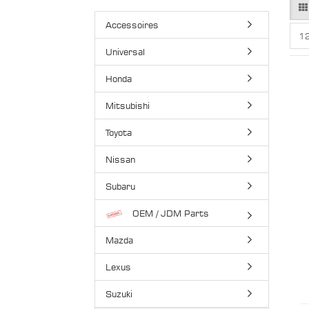
Accessoires
pr
12
Universal
Honda
Mitsubishi
Toyota
Nissan
Subaru
OEM / JDM Parts
Mazda
Lexus
Suzuki