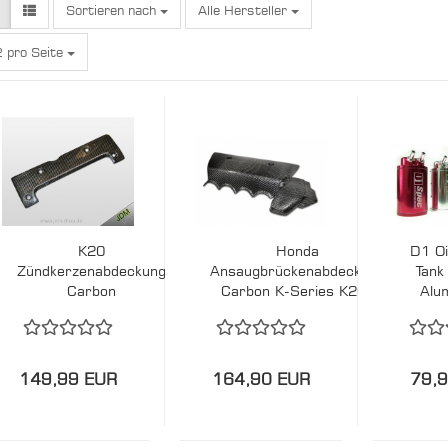
Sortieren nach
Sortieren nach
Alle Hersteller
o Seite
 pro Seite
K20
Honda
D1 Oi
Zündkerzenabdeckung
Ansaugbrückenabdeckung
Tank
Carbon
Carbon K-Series K20a
Alu
R
149,99 EUR
164,90 EUR
79,