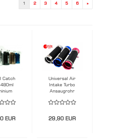
1
2
3
4
5
6
»
l Catch
Universal Air
 480ml
Intake Turbo
minium
Ansaugrohr
und
Kit
90 EUR
29,90 EUR