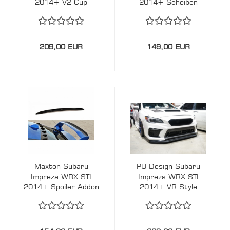
2014+ V2 Cup
2014+ Scheiben
Spoiler Lippe
Spoiler Vortex
Generator
209,00 EUR
149,00 EUR
Maxton Subaru
PU Design Subaru
Impreza WRX STI
Impreza WRX STI
2014+ Spoiler Addon
2014+ VR Style
Gurney Flap
Vorne Lip
Polyurethane