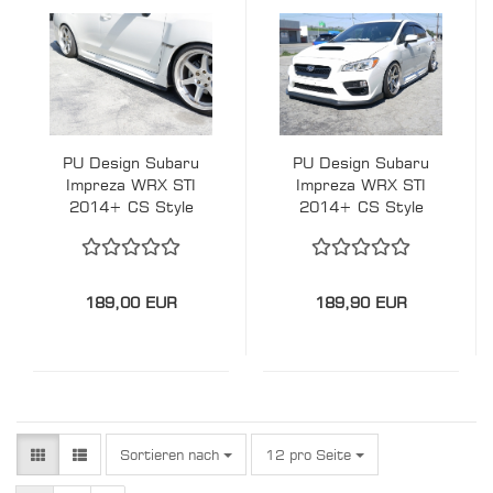
PU Design Subaru
PU Design Subaru
Impreza WRX STI
Impreza WRX STI
2014+ CS Style
2014+ CS Style
Seitenschweller
Front Lippe
189,00 EUR
189,90 EUR
Sortieren nach
pro Seite
Sortieren nach
12 pro Seite