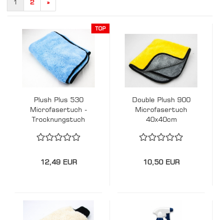
1
2
»
TOP
Plush Plus 530
Double Plush 900
Microfasertuch -
Microfasertuch
Trocknungstuch
40x40cm
90x60cm
12,49 EUR
10,50 EUR