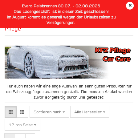
Event Reisbrennen 30.07. - 02.08.2026
Das Ladengeschäft ist in dieser Zeit geschlossen!
Im August kommt es generell wegen der Urlaubszeiten zu
Verzögerungen.
Pflege
Für euch haben wir eine enge Auswahl an sehr guten Produkten für
die Fahrzeugpflege zusammen gestellt. Die meisten Artikel wurden
zuvor sorgefältig durch uns getestet.
Sortieren nach
Sortieren nach
Alle Hersteller
pro Seite
12 pro Seite