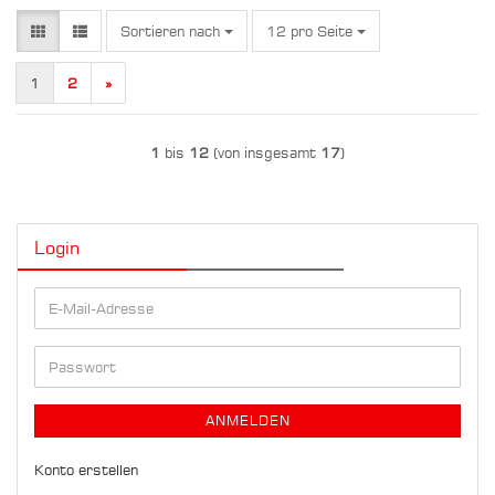
Sortieren nach
pro Seite
Sortieren nach
12 pro Seite
1
2
»
1
bis
12
(von insgesamt
17
)
Login
E-
Mail-
Adresse
Passwort
ANMELDEN
Konto erstellen