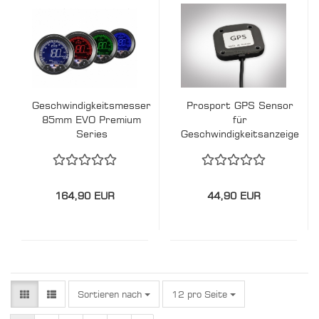
Geschwindigkeitsmesser
Prosport GPS Sensor
85mm EVO Premium
für
Series
Geschwindigkeitsanzeige
EVO Premium Series
164,90 EUR
44,90 EUR
Sortieren nach
pro Seite
Sortieren nach
12 pro Seite