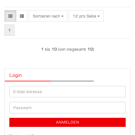
Sortieren nach
pro Seite
Sortieren nach
12 pro Seite
1
1
bis
10
(von insgesamt
10
)
Login
E-
Mail-
Adresse
Passwort
ANMELDEN