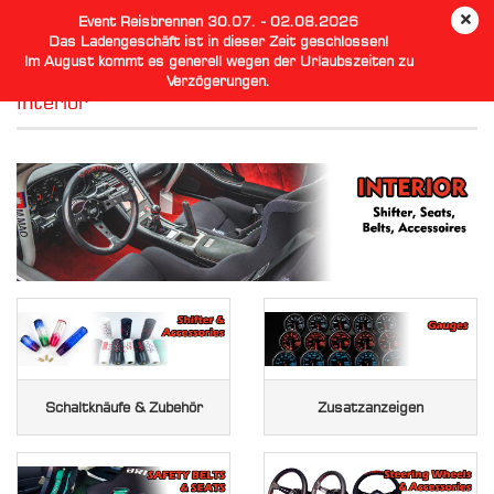
Event Reisbrennen 30.07. - 02.08.2026
Das Ladengeschäft ist in dieser Zeit geschlossen!
Im August kommt es generell wegen der Urlaubszeiten zu
Verzögerungen.
Interior
Schaltknäufe & Zubehör
Zusatzanzeigen