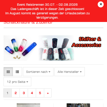
Event Reisbrennen 30.07. - 02.08.2026
Das Ladengeschäft ist in dieser Zeit geschlossen!
Im August kommt es generell wegen der Urlaubszeiten zu
Verzögerungen.
Schaltknäufe & Zubehör
Sortieren nach
Sortieren nach
Alle Hersteller
pro Seite
12 pro Seite
1
2
3
4
5
»