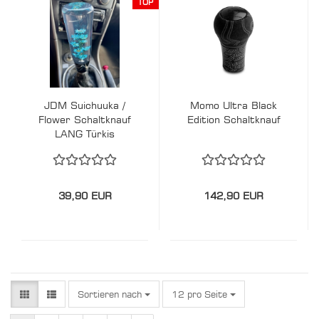
TOP
JDM Suichuuka /
Momo Ultra Black
Flower Schaltknauf
Edition Schaltknauf
LANG Türkis
39,90 EUR
142,90 EUR
Sortieren nach
pro Seite
Sortieren nach
12 pro Seite