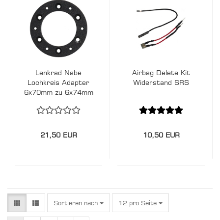
Lenkrad Nabe
Airbag Delete Kit
Lochkreis Adapter
Widerstand SRS
6x70mm zu 6x74mm
- Simoni
21,50 EUR
10,50 EUR
Sortieren nach
pro Seite
Sortieren nach
12 pro Seite