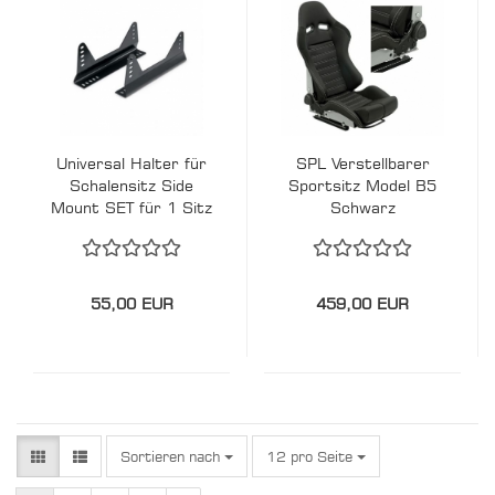
Universal Halter für
SPL Verstellbarer
Schalensitz Side
Sportsitz Model B5
Mount SET für 1 Sitz
Schwarz
55,00 EUR
459,00 EUR
Sortieren nach
pro Seite
Sortieren nach
12 pro Seite