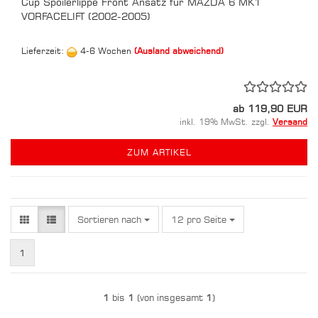
Cup Spoilerlippe Front Ansatz für MAZDA 6 MK1
VORFACELIFT (2002-2005)
Lieferzeit:
4-6 Wochen
(Ausland abweichend)
ab 119,90 EUR
inkl. 19% MwSt. zzgl.
Versand
ZUM ARTIKEL
Sortieren nach
pro Seite
Sortieren nach
12 pro Seite
1
1
bis
1
(von insgesamt
1
)