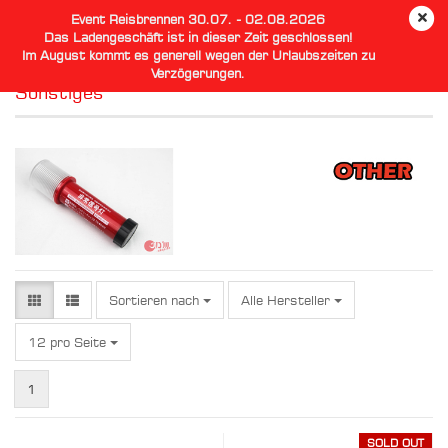
Event Reisbrennen 30.07. - 02.08.2026
Das Ladengeschäft ist in dieser Zeit geschlossen!
Im August kommt es generell wegen der Urlaubszeiten zu
Verzögerungen.
Sonstiges
Sortieren nach
Sortieren nach
Alle Hersteller
pro Seite
12 pro Seite
1
SOLD OUT