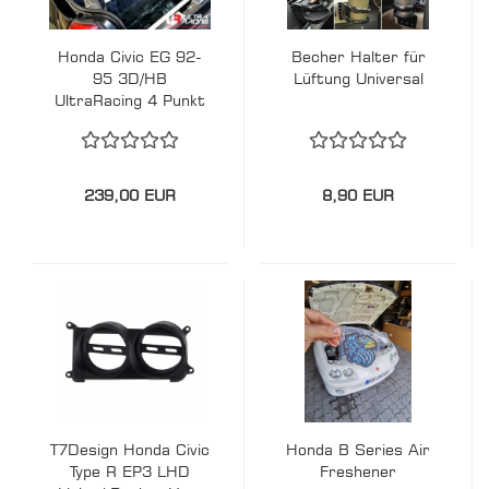
Honda Civic EG 92-
Becher Halter für
95 3D/HB
Lüftung Universal
UltraRacing 4 Punkt
X-Bar Crossbar
239,00 EUR
8,90 EUR
T7Design Honda Civic
Honda B Series Air
Type R EP3 LHD
Freshener