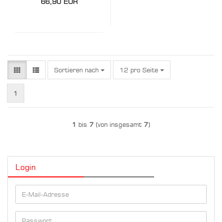
66,90 EUR
Sortieren nach
pro Seite
Sortieren nach
12 pro Seite
1
1
bis
7
(von insgesamt
7
)
Login
E-
Mail-
Adresse
Passwort