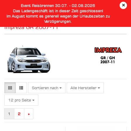
Event Reisbrennen 30.07. - 02.08.2026
Das Ladengeschäft ist in dieser Zeit geschlossen!
Im August kommt es generell wegen der Urlaubszeiten zu
Verzögerungen.
Impreza GR 2007-11
Sortieren nach
Sortieren nach
Alle Hersteller
pro Seite
12 pro Seite
1
2
»