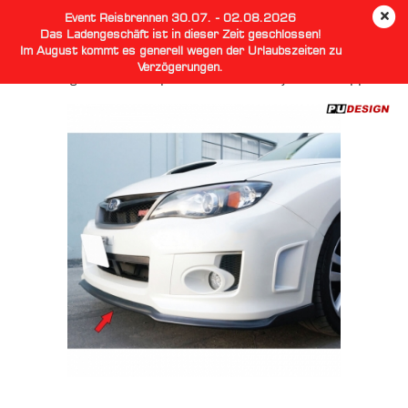
Event Reisbrennen 30.07. - 02.08.2026
Das Ladengeschäft ist in dieser Zeit geschlossen!
Im August kommt es generell wegen der Urlaubszeiten zu
Verzögerungen.
PU Design Subaru Impreza GR CS2 Style Frontlippe