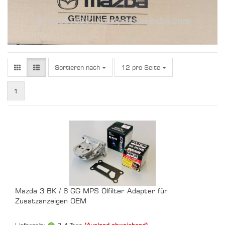
Sortieren nach
pro Seite
Sortieren nach
12 pro Seite
1
Mazda 3 BK / 6 GG MPS Ölfilter Adapter für
Zusatzanzeigen OEM