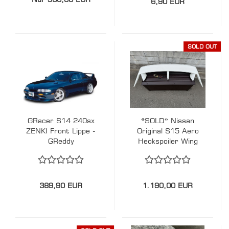
6,90 EUR
SOLD OUT
GRacer S14 240sx
*SOLD* Nissan
ZENKI Front Lippe -
Original S15 Aero
GReddy
Heckspoiler Wing
JDM
389,90 EUR
1.190,00 EUR