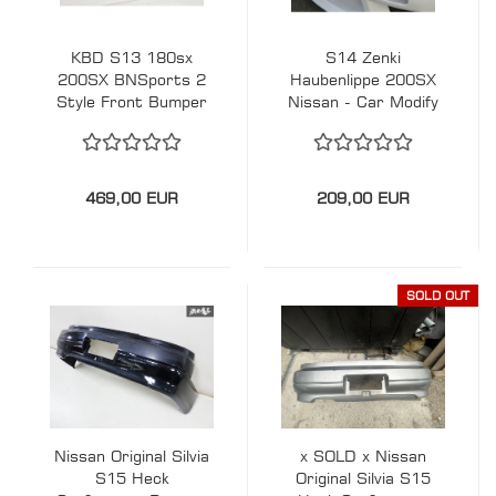
KBD S13 180sx
S14 Zenki
200SX BNSports 2
Haubenlippe 200SX
Style Front Bumper
Nissan - Car Modify
Stoßstange PU
Wonder
Nissan
469,00 EUR
209,00 EUR
SOLD OUT
Nissan Original Silvia
x SOLD x Nissan
S15 Heck
Original Silvia S15