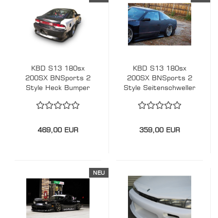
KBD S13 180sx
KBD S13 180sx
200SX BNSports 2
200SX BNSports 2
Style Heck Bumper
Style Seitenschweller
Stoßstange PU
PU Nissan
Nissan
469,00 EUR
359,00 EUR
NEU