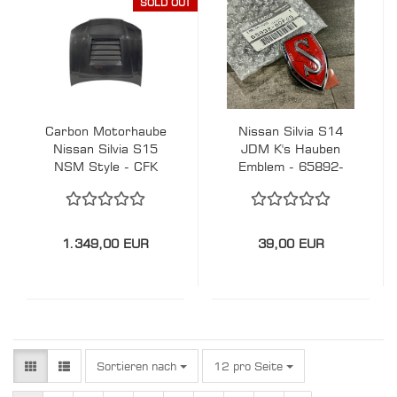
SOLD OUT
Carbon Motorhaube
Nissan Silvia S14
Nissan Silvia S15
JDM K's Hauben
NSM Style - CFK
Emblem - 65892-
80F05
1.349,00 EUR
39,00 EUR
Sortieren nach
pro Seite
Sortieren nach
12 pro Seite