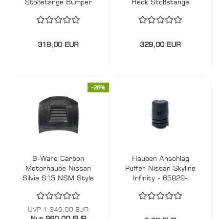
Stoßstange Bumper
Heck Stoßstange
Schwarz
Bumper Silber
319,00 EUR
329,00 EUR
-28%
B-Ware Carbon
Hauben Anschlag
Motorhaube Nissan
Puffer Nissan Skyline
Silvia S15 NSM Style
Infinity - 65829-
- CFK
24U00
UVP 1.349,00 EUR
Nur 960,00 EUR