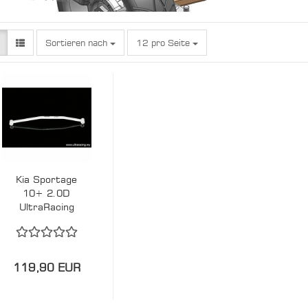
Sortieren nach
pro Seite
Sortieren nach
12 pro Seite
Kia Sportage
10+ 2.0D
UltraRacing
2P Strebe
Vorne Unten
2283 -
#229779
119,90 EUR