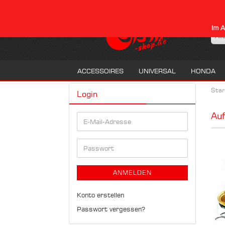
Im A
All
ACCESSOIRES
UNIVERSAL
HONDA
Star
Login
Auf
E-
Mail-
Adresse
Passwort
ANMELDEN
Konto erstellen
Passwort vergessen?