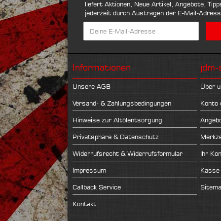
liefert Aktionen, Neue Artikel, Angebote, Tip
jederzeit durch Austragen der E-Mail-Adres
Informationen
jdm-
Unsere AGB
Über u
Versand- & Zahlungsbedingungen
Konto 
Hinweise zur Altölentsorgung
Angeb
Privatsphäre & Datenschutz
Merkze
Widerrufsrecht & Widerrufsformular
Ihr Ko
Impressum
Kasse
Callback Service
Sitem
Kontakt