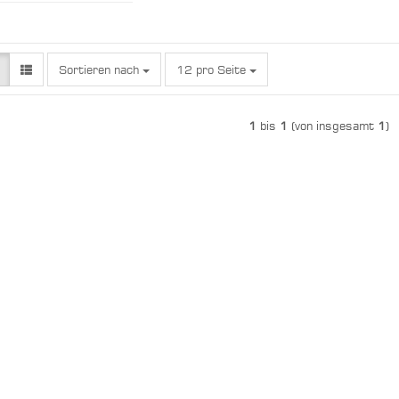
Sortieren nach
pro Seite
Sortieren nach
12 pro Seite
1
bis
1
(von insgesamt
1
)