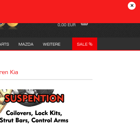
DE
Login
Merkzettel
Ihr Warenkorb
0,00 EUR
ARTS
MAZDA
WEITERE
SALE %
ren Kia