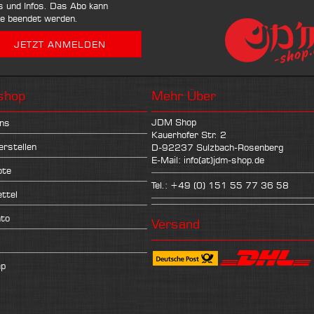
ps und Infos. Das Abo kann
se beendet werden.
shop
Mehr Über
JDM Shop
ns
Kauerhofer Str. 2
erstellen
D-92237 Sulzbach-Rosenberg
E-Mail: info(at)jdm-shop.de
ote
Tel.: +49 (0) 151 55 77 36 58
ttel
nto
Versand
ap