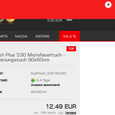
DE
Login
Merkzettel
Ihr Warenkorb
0,00 EUR
ARTS
MAZDA
WEITERE
SALE %
TOP
sh Plus 530 Microfasertuch -
cknungstuch 90x60cm
r.:
SupPlush_530:90x60
rzeit:
3-4 Tage
(Ausland abweichend)
e:
90x60cm
12,49 EUR
inkl. 19% MwSt. zzgl.
Versand