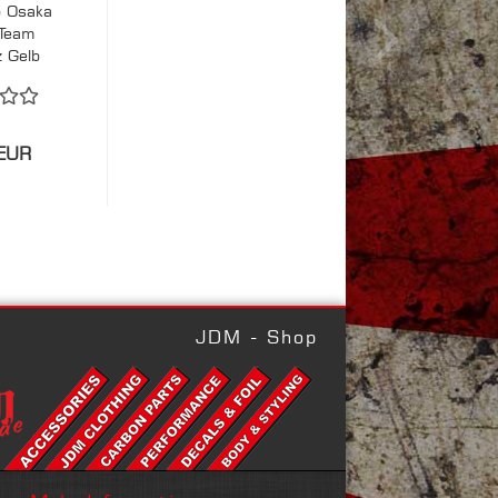
p Osaka
 Team
 Gelb
EUR
JDM - Shop