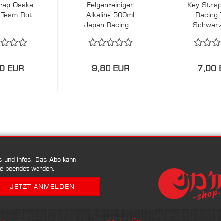
rap Osaka
Felgenreiniger
Key Stra
 Team Rot
Alkaline 500ml
Racing
Japan Racing...
Schwarz
0 EUR
9,80 EUR
7,00 
ps und Infos. Das Abo kann
se beendet werden.