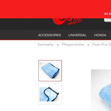
Im A
All
ACCESSOIRES
UNIVERSAL
HONDA
»
»
Startseite
Pflegeprodukte
Plush Plus 