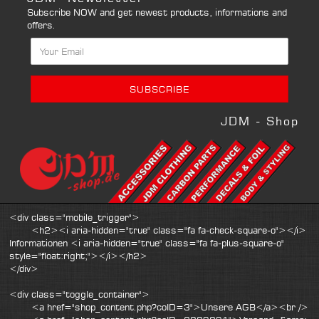
Subscribe NOW and get newest products, informations and
offers.
JDM - Shop
<div class="mobile_trigger">
<h2><i aria-hidden="true" class="fa fa-check-square-o"></i>
Informationen <i aria-hidden="true" class="fa fa-plus-square-o"
style="float:right;"></i></h2>
</div>
<div class="toggle_container">
<a href="shop_content.php?coID=3">Unsere AGB</a><br />