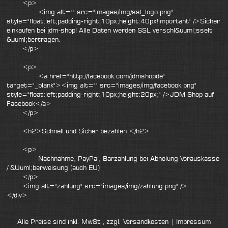
<p>
<img alt="" src="images/img/ssl_logo.png"
style="float:left;padding-right:10px;height:40px!important" />Sicher
einkaufen bei jdm-shop! Alle Daten werden SSL verschl&uuml;sselt
&uuml;bertragen.
</p>
<p>
<a href="http://facebook.com/jdmshopde"
target="_blank"><img alt="" src="images/img/facebook.png"
style="float:left;padding-right:10px;height:20px;" />JDM Shop auf
Facebook</a>
</p>
<h2>Schnell und Sicher bezahlen:</h2>
<p>
Nachnahme, PayPal, Barzahlung bei Abholung Vorauskasse
/ &Uuml;berweisung (auch EU)
</p>
<img alt="zahlung" src="images/img/zahlung.png" />
</div>
Alle Preise sind inkl. MwSt., zzgl.
Versandkosten
|
Impressum