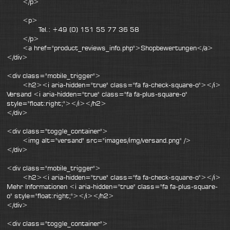
</p>
<p>
Tel.: +49 (0) 151 55 77 36 58
</p>
<a href="product_reviews_info.php">Shopbewertungen</a>
</div>
<div class="mobile_trigger">
<h2><i aria-hidden="true" class="fa fa-check-square-o"></i>
Versand <i aria-hidden="true" class="fa fa-plus-square-o"
style="float:right;"></i></h2>
</div>
<div class="toggle_container">
<img alt="versand" src="images/img/versand.png" />
</div>
<div class="mobile_trigger">
<h2><i aria-hidden="true" class="fa fa-check-square-o"></i>
Mehr Informationen <i aria-hidden="true" class="fa fa-plus-square-
o" style="float:right;"></i></h2>
</div>
<div class="toggle_container">