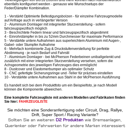
Tieferlegungen von bis zu 200mm und mehr können nach Kundenwunsch
ebenfalls konfiguriert werden - genauso wie Wunschsetups der
Feder/Dämpfer Kombination.
1 - Verstärkt Optimierte Befestigungsbolzen - für einzelne Fahrzeugmodelle
auf Anfrage auch in verlängerter Version
2 - Aluminium Domlager mit integrierter Sturzverstellung - sofern
fahrzeugspezifisch möglich
3 - Beschichtete Federn linear und fahrzeugspezifisch abgestimmt
4 - Einrohrdämpfer in bis zu 52mm Durchmesser für maximale Performance
5 - Verstärkte untere Aufnahmen aus superleichtem Aluminium mit Augen-,
Gabel- oder Stumpfer Aufnahme
6 - Mehrfach kombinierte Zug & Druckstufenverstellung für perfekte
Abstimmung - je nach Bedarf und Fahrstil
7 - Aluminium Domlager - bei McPherson Federbeinen uniballgelenkt und
zusätzlich mit einer integrierten Sturzverstellung versehen, sofern die
Achsgeometrie des jeweiligen Fahrzeuges dies ermöglicht
8 - Dustcover und Elastomerbumper als optimaler Schutz
9 - CNC gefertigte Sicherungsringe und -Teller für präzises einstellen
10 - Verstärkte untere Aufnahmen aus Stahl in der McPherson Ausführung
Es handelt sich bei dem Produktfoto um ein Beispielfoto, je nach Modell
können die Komponente abweichen.
Eine komplette Fahrzeugliste mit anderen Modellen und Fabrikaten finden
Sie hier:
FAHRZEUGLISTE
Sie möchten eine Sonderanfertigung oder Circuit, Drag, Rallye,
Drift, Super Sport / Racing Variante?
Sollten Sie an weiteren
D2 Produkten
wie Bremsanlagen,
Querlenker oder Fahrwerken für andere Marken interessiert