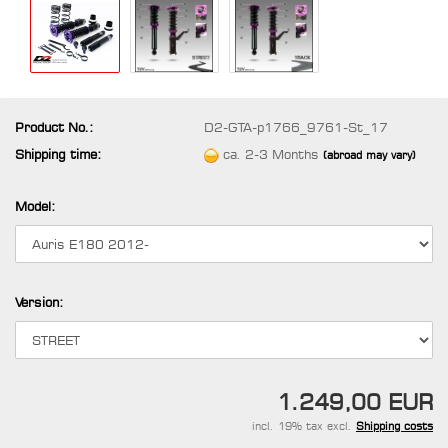
Product No.:
D2-GTA-p1766_9761-St_17
Shipping time:
ca. 2-3 Months
(abroad may vary)
Model:
Version:
1.249,00 EUR
incl. 19% tax excl.
Shipping costs