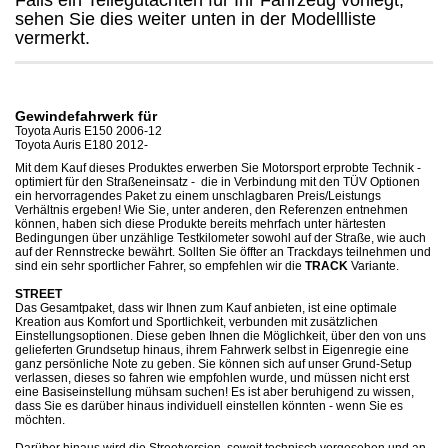
Falls ein Teilegutachten für Ihr Fahrzeug vorliegt,
sehen Sie dies weiter unten in der Modellliste
vermerkt.
Gewindefahrwerk für
Toyota Auris E150 2006-12
Toyota Auris E180 2012-
Mit dem Kauf dieses Produktes erwerben Sie Motorsport erprobte Technik -
optimiert für den Straßeneinsatz - die in Verbindung mit den TÜV Optionen
ein hervorragendes Paket zu einem unschlagbaren Preis/Leistungs
Verhältnis ergeben! Wie Sie, unter anderen, den Referenzen entnehmen
können, haben sich diese Produkte bereits mehrfach unter härtesten
Bedingungen über unzählige Testkilometer sowohl auf der Straße, wie auch
auf der Rennstrecke bewährt. Sollten Sie öffter an Trackdays teilnehmen und
sind ein sehr sportlicher Fahrer, so empfehlen wir die
TRACK
Variante.
STREET
Das Gesamtpaket, dass wir Ihnen zum Kauf anbieten, ist eine optimale
Kreation aus Komfort und Sportlichkeit, verbunden mit zusätzlichen
Einstellungsoptionen. Diese geben Ihnen die Möglichkeit, über den von uns
gelieferten Grundsetup hinaus, ihrem Fahrwerk selbst in Eigenregie eine
ganz persönliche Note zu geben. Sie können sich auf unser Grund-Setup
verlassen, dieses so fahren wie empfohlen wurde, und müssen nicht erst
eine Basiseinstellung mühsam suchen! Es ist aber beruhigend zu wissen,
dass Sie es darüber hinaus individuell einstellen könnten - wenn Sie es
möchten.