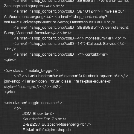
<a href="shop_content.php?coID=3889891">Versand- &amp;
Zahlungsbedingungen</a><br />
<a href="shop_content.php?coID=3210124">Hinweise zur
Alt&ouml;lentsorgung</a> <a href="shop_content.php?
coID=2">Privatsph&auml;re &amp; Datenschutz</a><br />
<a href="shop_content.php?coID=3889895">Widerrufsrecht
&amp; Widerrufsformular</a><br />
<a href="shop_content.php?coID=4">Impressum</a><br />
<a href="shop_content.php?coID=14">Callback Service</a>
<br />
<a href="shop_content.php?coID=7">Kontakt</a>
</div>
<div class="mobile_trigger">
<h2><i aria-hidden="true" class="fa fa-check-square-o"></i>
jdm-shop <i aria-hidden="true" class="fa fa-plus-square-o"
style="float:right;"></i></h2>
</div>
<div class="toggle_container">
<p>
JDM Shop<br />
Kauerhofer Str. 2<br />
D-92237 Sulzbach-Rosenberg<br />
E-Mail: info(at)jdm-shop.de