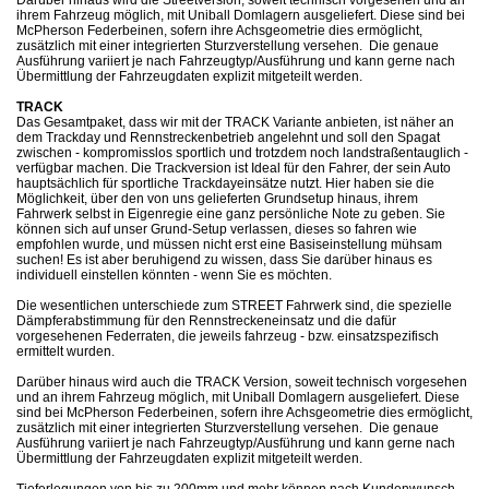
Darüber hinaus wird die Streetversion, soweit technisch vorgesehen und an
ihrem Fahrzeug möglich, mit Uniball Domlagern ausgeliefert. Diese sind bei
McPherson Federbeinen, sofern ihre Achsgeometrie dies ermöglicht,
zusätzlich mit einer integrierten Sturzverstellung versehen. Die genaue
Ausführung variiert je nach Fahrzeugtyp/Ausführung und kann gerne nach
Übermittlung der Fahrzeugdaten explizit mitgeteilt werden.
TRACK
Das Gesamtpaket, dass wir mit der TRACK Variante anbieten, ist näher an
dem Trackday und Rennstreckenbetrieb angelehnt und soll den Spagat
zwischen - kompromisslos sportlich und trotzdem noch landstraßentauglich -
verfügbar machen. Die Trackversion ist Ideal für den Fahrer, der sein Auto
hauptsächlich für sportliche Trackdayeinsätze nutzt. Hier haben sie die
Möglichkeit, über den von uns gelieferten Grundsetup hinaus, ihrem
Fahrwerk selbst in Eigenregie eine ganz persönliche Note zu geben. Sie
können sich auf unser Grund-Setup verlassen, dieses so fahren wie
empfohlen wurde, und müssen nicht erst eine Basiseinstellung mühsam
suchen! Es ist aber beruhigend zu wissen, dass Sie darüber hinaus es
individuell einstellen könnten - wenn Sie es möchten.
Die wesentlichen unterschiede zum STREET Fahrwerk sind, die spezielle
Dämpferabstimmung für den Rennstreckeneinsatz und die dafür
vorgesehenen Federraten, die jeweils fahrzeug - bzw. einsatzspezifisch
ermittelt wurden.
Darüber hinaus wird auch die TRACK Version, soweit technisch vorgesehen
und an ihrem Fahrzeug möglich, mit Uniball Domlagern ausgeliefert. Diese
sind bei McPherson Federbeinen, sofern ihre Achsgeometrie dies ermöglicht,
zusätzlich mit einer integrierten Sturzverstellung versehen. Die genaue
Ausführung variiert je nach Fahrzeugtyp/Ausführung und kann gerne nach
Übermittlung der Fahrzeugdaten explizit mitgeteilt werden.