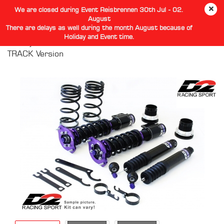
We are closed during Event Reisbrennen 30th Jul - 02.
August
There are delays as well during the month August because of
Holiday and Event time.
D2 Toyota Auris E150 E180 Coilovers STREET /
TRACK Version