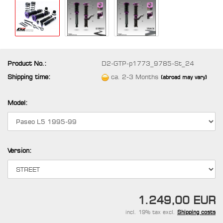
Product No.:
D2-GTP-p1773_9785-St_24
Shipping time:
ca. 2-3 Months
(abroad may vary)
Model:
Version:
1.249,00 EUR
incl. 19% tax excl.
Shipping costs