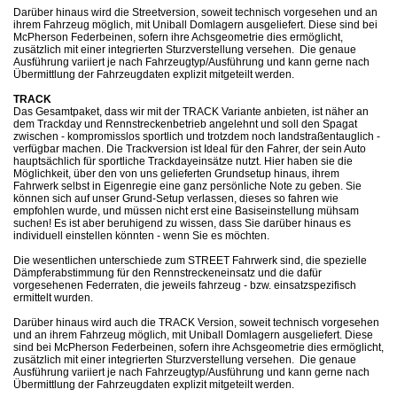
Darüber hinaus wird die Streetversion, soweit technisch vorgesehen und an
ihrem Fahrzeug möglich, mit Uniball Domlagern ausgeliefert. Diese sind bei
McPherson Federbeinen, sofern ihre Achsgeometrie dies ermöglicht,
zusätzlich mit einer integrierten Sturzverstellung versehen. Die genaue
Ausführung variiert je nach Fahrzeugtyp/Ausführung und kann gerne nach
Übermittlung der Fahrzeugdaten explizit mitgeteilt werden.
TRACK
Das Gesamtpaket, dass wir mit der TRACK Variante anbieten, ist näher an
dem Trackday und Rennstreckenbetrieb angelehnt und soll den Spagat
zwischen - kompromisslos sportlich und trotzdem noch landstraßentauglich -
verfügbar machen. Die Trackversion ist Ideal für den Fahrer, der sein Auto
hauptsächlich für sportliche Trackdayeinsätze nutzt. Hier haben sie die
Möglichkeit, über den von uns gelieferten Grundsetup hinaus, ihrem
Fahrwerk selbst in Eigenregie eine ganz persönliche Note zu geben. Sie
können sich auf unser Grund-Setup verlassen, dieses so fahren wie
empfohlen wurde, und müssen nicht erst eine Basiseinstellung mühsam
suchen! Es ist aber beruhigend zu wissen, dass Sie darüber hinaus es
individuell einstellen könnten - wenn Sie es möchten.
Die wesentlichen unterschiede zum STREET Fahrwerk sind, die spezielle
Dämpferabstimmung für den Rennstreckeneinsatz und die dafür
vorgesehenen Federraten, die jeweils fahrzeug - bzw. einsatzspezifisch
ermittelt wurden.
Darüber hinaus wird auch die TRACK Version, soweit technisch vorgesehen
und an ihrem Fahrzeug möglich, mit Uniball Domlagern ausgeliefert. Diese
sind bei McPherson Federbeinen, sofern ihre Achsgeometrie dies ermöglicht,
zusätzlich mit einer integrierten Sturzverstellung versehen. Die genaue
Ausführung variiert je nach Fahrzeugtyp/Ausführung und kann gerne nach
Übermittlung der Fahrzeugdaten explizit mitgeteilt werden.