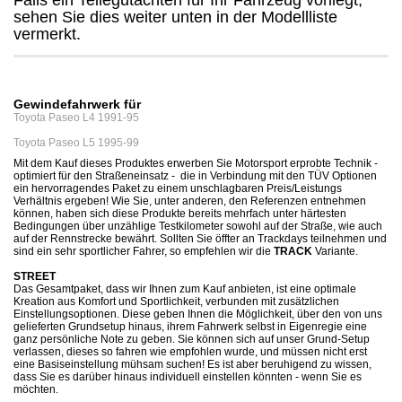
Falls ein Teilegutachten für Ihr Fahrzeug vorliegt,
sehen Sie dies weiter unten in der Modellliste
vermerkt.
Gewindefahrwerk für
Toyota Paseo L4 1991-95
Toyota Paseo L5 1995-99
Mit dem Kauf dieses Produktes erwerben Sie Motorsport erprobte Technik -
optimiert für den Straßeneinsatz - die in Verbindung mit den TÜV Optionen
ein hervorragendes Paket zu einem unschlagbaren Preis/Leistungs
Verhältnis ergeben! Wie Sie, unter anderen, den Referenzen entnehmen
können, haben sich diese Produkte bereits mehrfach unter härtesten
Bedingungen über unzählige Testkilometer sowohl auf der Straße, wie auch
auf der Rennstrecke bewährt. Sollten Sie öffter an Trackdays teilnehmen und
sind ein sehr sportlicher Fahrer, so empfehlen wir die
TRACK
Variante.
STREET
Das Gesamtpaket, dass wir Ihnen zum Kauf anbieten, ist eine optimale
Kreation aus Komfort und Sportlichkeit, verbunden mit zusätzlichen
Einstellungsoptionen. Diese geben Ihnen die Möglichkeit, über den von uns
gelieferten Grundsetup hinaus, ihrem Fahrwerk selbst in Eigenregie eine
ganz persönliche Note zu geben. Sie können sich auf unser Grund-Setup
verlassen, dieses so fahren wie empfohlen wurde, und müssen nicht erst
eine Basiseinstellung mühsam suchen! Es ist aber beruhigend zu wissen,
dass Sie es darüber hinaus individuell einstellen könnten - wenn Sie es
möchten.