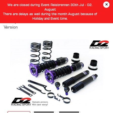
We are closed during Event Reisbrennen 30th Jul - 02.
August
There are delays as well during the month August because of
Holiday and Event time.
D2 Toyota Passeo L4 L5 Coilovers STREET / TRACK
Version