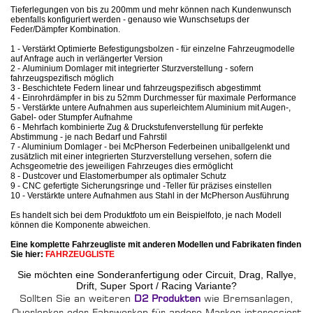
Tieferlegungen von bis zu 200mm und mehr können nach Kundenwunsch
ebenfalls konfiguriert werden - genauso wie Wunschsetups der
Feder/Dämpfer Kombination.
1 - Verstärkt Optimierte Befestigungsbolzen - für einzelne Fahrzeugmodelle
auf Anfrage auch in verlängerter Version
2 - Aluminium Domlager mit integrierter Sturzverstellung - sofern
fahrzeugspezifisch möglich
3 - Beschichtete Federn linear und fahrzeugspezifisch abgestimmt
4 - Einrohrdämpfer in bis zu 52mm Durchmesser für maximale Performance
5 - Verstärkte untere Aufnahmen aus superleichtem Aluminium mit Augen-,
Gabel- oder Stumpfer Aufnahme
6 - Mehrfach kombinierte Zug & Druckstufenverstellung für perfekte
Abstimmung - je nach Bedarf und Fahrstil
7 - Aluminium Domlager - bei McPherson Federbeinen uniballgelenkt und
zusätzlich mit einer integrierten Sturzverstellung versehen, sofern die
Achsgeometrie des jeweiligen Fahrzeuges dies ermöglicht
8 - Dustcover und Elastomerbumper als optimaler Schutz
9 - CNC gefertigte Sicherungsringe und -Teller für präzises einstellen
10 - Verstärkte untere Aufnahmen aus Stahl in der McPherson Ausführung
Es handelt sich bei dem Produktfoto um ein Beispielfoto, je nach Modell
können die Komponente abweichen.
Eine komplette Fahrzeugliste mit anderen Modellen und Fabrikaten finden
Sie hier:
FAHRZEUGLISTE
Sie möchten eine Sonderanfertigung oder Circuit, Drag, Rallye,
Drift, Super Sport / Racing Variante?
Sollten Sie an weiteren
D2 Produkten
wie Bremsanlagen,
Querlenker oder Fahrwerken für andere Marken interessiert