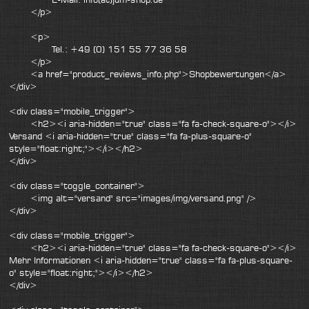
</p>
<p>
Tel.: +49 (0) 151 55 77 36 58
</p>
<a href="product_reviews_info.php">Shopbewertungen</a>
</div>
<div class="mobile_trigger">
<h2><i aria-hidden="true" class="fa fa-check-square-o"></i>
Versand <i aria-hidden="true" class="fa fa-plus-square-o"
style="float:right;"></i></h2>
</div>
<div class="toggle_container">
<img alt="versand" src="images/img/versand.png" />
</div>
<div class="mobile_trigger">
<h2><i aria-hidden="true" class="fa fa-check-square-o"></i>
Mehr Informationen <i aria-hidden="true" class="fa fa-plus-square-
o" style="float:right;"></i></h2>
</div>