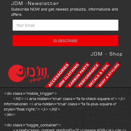
JDM -Newsletter
Subscribe NOW and get newest products, informations and
offers.
JDM - Shop
<div class="mobile_trigger">
<h2><i aria-hidden="true" class="fa fa-check-square-o"></i>
Informationen <i aria-hidden="true" class="fa fa-plus-square-o"
style="float:right;"></i></h2>
</div>
<div class="toggle_container">
<a href="shop_content.php?coID=3">Unsere AGB</a><br />