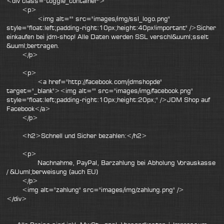
<div class="toggle_container">
<p>
<img alt="" src="images/img/ssl_logo.png"
style="float:left;padding-right:10px;height:40px!important" />Sicher
einkaufen bei jdm-shop! Alle Daten werden SSL verschl&uuml;sselt
&uuml;bertragen.
</p>
<p>
<a href="http://facebook.com/jdmshopde"
target="_blank"><img alt="" src="images/img/facebook.png"
style="float:left;padding-right:10px;height:20px;" />JDM Shop auf
Facebook</a>
</p>
<h2>Schnell und Sicher bezahlen:</h2>
<p>
Nachnahme, PayPal, Barzahlung bei Abholung Vorauskasse
/ &Uuml;berweisung (auch EU)
</p>
<img alt="zahlung" src="images/img/zahlung.png" />
</div>