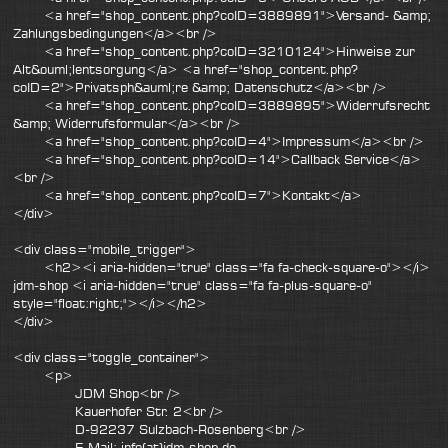
<a href="shop_content.php?coID=3889891">Versand- &amp;
Zahlungsbedingungen</a><br />
<a href="shop_content.php?coID=3210124">Hinweise zur
Alt&ouml;lentsorgung</a> <a href="shop_content.php?
coID=2">Privatsph&auml;re &amp; Datenschutz</a><br />
<a href="shop_content.php?coID=3889895">Widerrufsrecht
&amp; Widerrufsformular</a><br />
<a href="shop_content.php?coID=4">Impressum</a><br />
<a href="shop_content.php?coID=14">Callback Service</a>
<br />
<a href="shop_content.php?coID=7">Kontakt</a>
</div>
<div class="mobile_trigger">
<h2><i aria-hidden="true" class="fa fa-check-square-o"></i>
jdm-shop <i aria-hidden="true" class="fa fa-plus-square-o"
style="float:right;"></i></h2>
</div>
<div class="toggle_container">
<p>
JDM Shop<br />
Kauerhofer Str. 2<br />
D-92237 Sulzbach-Rosenberg<br />
E-Mail: info(at)jdm-shop.de