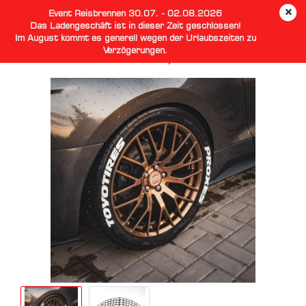
Event Reisbrennen 30.07. - 02.08.2026
Das Ladengeschäft ist in dieser Zeit geschlossen!
Im August kommt es generell wegen der Urlaubszeiten zu
Verzögerungen.
Tire Sticker Reifenschriften Toyo Tires Proxes