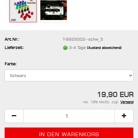
Art.Nr.:
T-9925002--schw_5
Lieferzeit:
3-4 Tage
(Ausland abweichend)
Farbe:
19,90 EUR
inkl. 19% MwSt. zzgl.
Versand