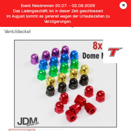
Event Reisbrennen 30.07. - 02.08.2026
Das Ladengeschäft ist in dieser Zeit geschlossen!
Im August kommt es generell wegen der Urlaubszeiten zu
Verzögerungen.
Dome Nuts Hutmuttern Farbig Eloxiert Für
Ventildeckel