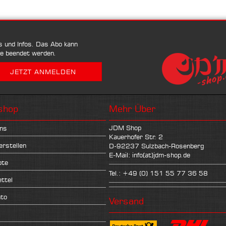
ps und Infos. Das Abo kann
se beendet werden.
shop
Mehr Über
JDM Shop
ns
Kauerhofer Str. 2
erstellen
D-92237 Sulzbach-Rosenberg
E-Mail: info(at)jdm-shop.de
ote
Tel.: +49 (0) 151 55 77 36 58
ttel
nto
Versand