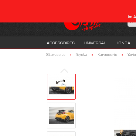
Im A
All
ACCESSOIRES
UNIVERSAL
HONDA
»
»
»
Startseite
Toyota
Karosserie
Yari