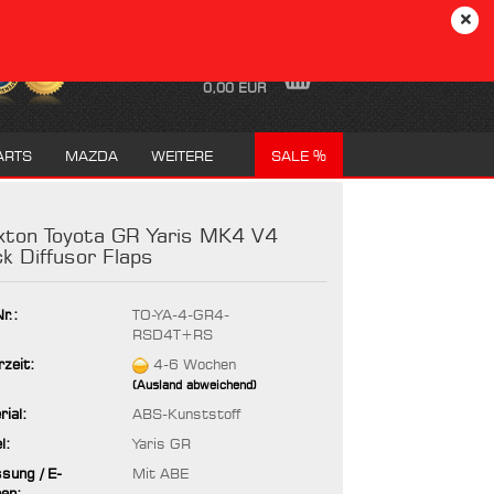
DE
Login
Merkzettel
Ihr Warenkorb
0,00 EUR
ARTS
MAZDA
WEITERE
SALE %
ton Toyota GR Yaris MK4 V4
k Diffusor Flaps
r.:
TO-YA-4-GR4-
RSD4T+RS
rzeit:
4-6 Wochen
(Ausland abweichend)
ial:
ABS-Kunststoff
l:
Yaris GR
ssung / E-
Mit ABE
hen: