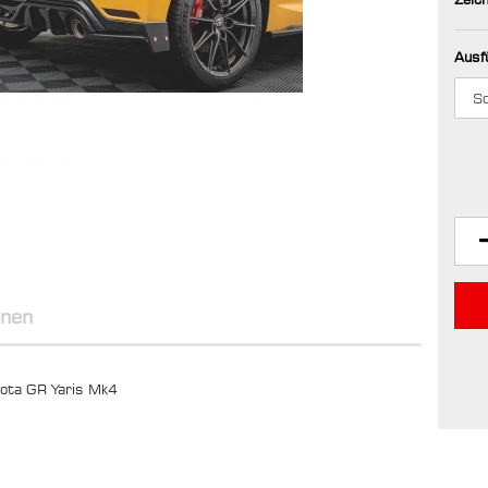
Ausf
onen
yota GR Yaris Mk4