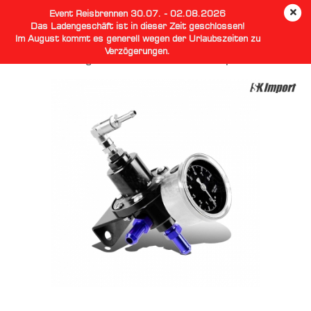
Event Reisbrennen 30.07. - 02.08.2026
Das Ladengeschäft ist in dieser Zeit geschlossen!
Im August kommt es generell wegen der Urlaubszeiten zu
Verzögerungen.
Benzindruckregler Klein Schwarz - SK Import