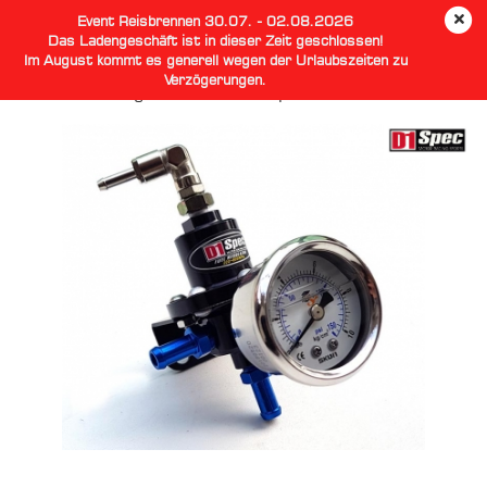
Event Reisbrennen 30.07. - 02.08.2026
Das Ladengeschäft ist in dieser Zeit geschlossen!
Im August kommt es generell wegen der Urlaubszeiten zu
Verzögerungen.
Benzindruckregler Silber - D1 Spec